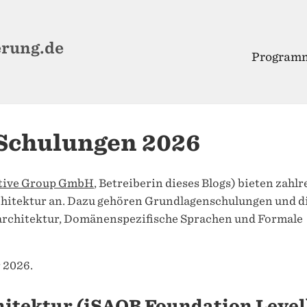
erung.de
Programm
Schulungen 2026
tive Group GmbH
, Betreiberin dieses Blogs) bieten zahlr
hitektur an. Dazu gehören Grundlagenschulungen und d
architektur, Domänenspezifische Sprachen und Formale
 2026.
hitektur
(iSAQB Foundation Level