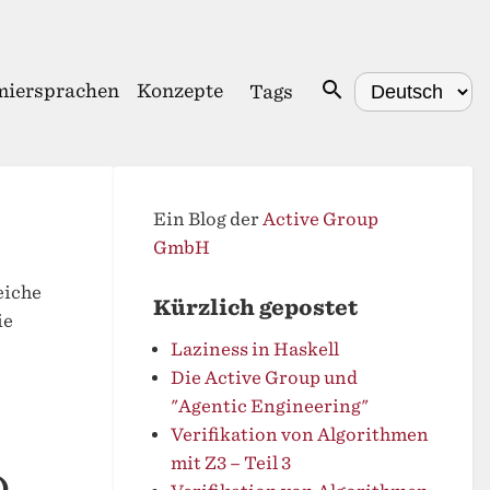
iersprachen
Konzepte
Tags
Ein Blog der
Active Group
GmbH
eiche
Kürzlich gepostet
ie
Laziness in Haskell
Die Active Group und
"Agentic Engineering"
Verifikation von Algorithmen
mit Z3 – Teil 3
)