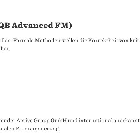
QB Advanced FM)
ollen. Formale Methoden stellen die Korrektheit von krit
her.
rer der
Active Group GmbH
und international anerkannt
tionalen Programmierung.