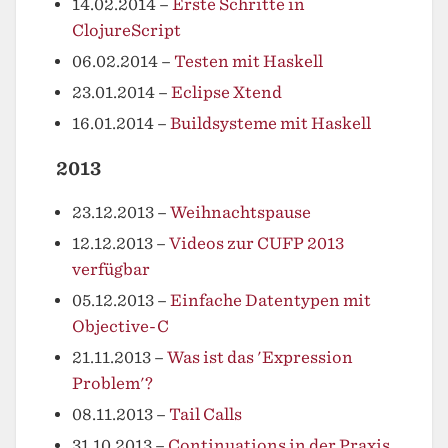
14.02.2014
–
Erste Schritte in
ClojureScript
06.02.2014
–
Testen mit Haskell
23.01.2014
–
Eclipse Xtend
16.01.2014
–
Buildsysteme mit Haskell
2013
23.12.2013
–
Weihnachtspause
12.12.2013
–
Videos zur CUFP 2013
verfügbar
05.12.2013
–
Einfache Datentypen mit
Objective-C
21.11.2013
–
Was ist das 'Expression
Problem'?
08.11.2013
–
Tail Calls
31.10.2013
–
Continuations in der Praxis