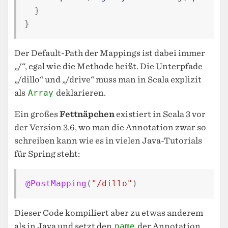
}
}
Der Default-Path der Mappings ist dabei immer
„/“, egal wie die Methode heißt. Die Unterpfade
„/dillo“ und „/drive“ muss man in Scala explizit
als
Array
deklarieren.
Ein großes
Fettnäpchen
existiert in Scala 3 vor
der Version 3.6, wo man die Annotation zwar so
schreiben kann wie es in vielen Java-Tutorials
für Spring steht:
@PostMapping
(
"/dillo"
)
Dieser Code kompiliert aber zu etwas anderem
als in Java und setzt den
name
der Annotation,