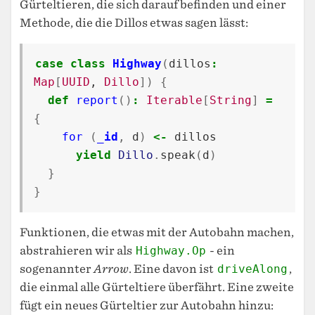
Gürteltieren, die sich darauf befinden und einer
Methode, die die Dillos etwas sagen lässt:
case
class
Highway
(
dillos
:
Map
[
UUID
, 
Dillo
])
{
def
report
()
:
Iterable
[
String
]
=
{
for
(
_id
,
d
)
<-
dillos
yield
Dillo
.
speak
(
d
)
}
}
Funktionen, die etwas mit der Autobahn machen,
abstrahieren wir als
Highway.Op
- ein
sogenannter
Arrow
. Eine davon ist
driveAlong
,
die einmal alle Gürteltiere überfährt. Eine zweite
fügt ein neues Gürteltier zur Autobahn hinzu: