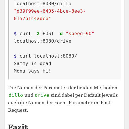
"d39f99ee-6405-4bce-8ee3-
0157b1c4adcb"
$ 
curl 
-X
 POST 
-d
"speed=90"
localhost:8080/drive

$ 
curl localhost:8080/

Sammy is dead

Die Namen der Parameter der beiden Methoden
dillo
und
drive
sind dabei per Default jeweils
auch die Namen der Form-Parameter im Post-
Request.
Fazit