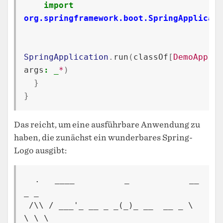
import
org.springframework.boot.SpringApplicati
SpringApplication
.
run
(
classOf
[
DemoApp
],
args
:
_
*
)
}
}
Das reicht, um eine ausführbare Anwendung zu
haben, die zunächst ein wunderbares Spring-
Logo ausgibt:
  .   ____          _            __ 
_ _

 /\\ / ___'_ __ _ _(_)_ __  __ _ \ 
\ \ \
