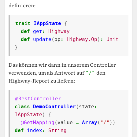
definieren:
trait
IAppState
{
def
get
:
Highway
def
update
(
op
:
Highway.Op
)
:
Unit
}
Das können wir dann in unserem Controller
verwenden, um als Antwort auf
"/"
den
Highway-Report zu liefern:
@RestController
class
DemoController
(
state
:
IAppState
)
{
@GetMapping
(
value
=
Array
(
"/"
))
def
index
:
String
=