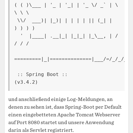
( ( )\___ | '_ | '_| | '_ \/ _` | \ 
\ \ \

 \\/  ___)| |_)| | | | | || (_| |  
) ) ) )

  '  |____| .__|_| |_|_| |_\__, | / 
/ / /

=========|_|==============|___/=/_/_/_/

 :: Spring Boot ::                
und anschließend einige Log-Meldungen, an
denen zu sehen ist, dass Spring-Boot per Default
einen eingebetteten Apache Tomcat Webserver
auf Port 8080 startet und unsere Anwendung
darin als Servlet registriert.