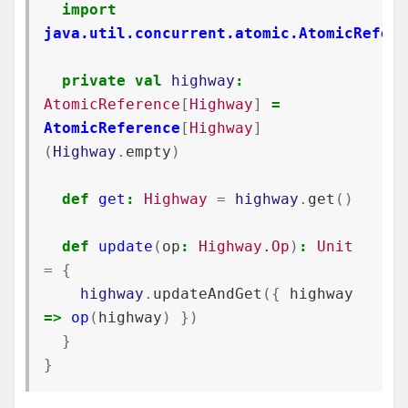
import
java.util.concurrent.atomic.AtomicRefere
private
val
highway
:
AtomicReference
[
Highway
]
=
AtomicReference
[
Highway
]
(
Highway
.
empty
)
def
get
:
Highway
=
highway
.
get
()
def
update
(
op
:
Highway.Op
)
:
Unit
=
{
highway
.
updateAndGet
({
highway
=>
op
(
highway
)
})
}
}