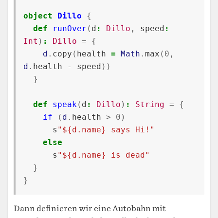
object
Dillo
{
def
runOver
(
d
:
Dillo
,
speed
:
Int
)
:
Dillo
=
{
d
.
copy
(
health
=
Math
.
max
(
0
,
d
.
health
-
speed
))
}
def
speak
(
d
:
Dillo
)
:
String
=
{
if
(
d
.
health
>
0
)
s
"${d.name} says Hi!"
else
s
"${d.name} is dead"
}
}
Dann definieren wir eine Autobahn mit