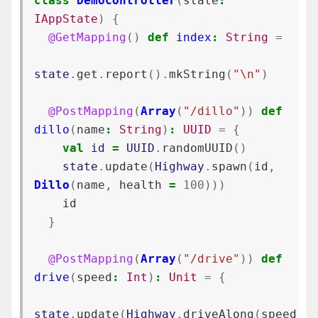
class
DemoController
(
state
:
IAppState
)
{
@GetMapping
()
def
index
:
String
=
state
.
get
.
report
().
mkString
(
"\n"
)
@PostMapping
(
Array
(
"/dillo"
))
def
dillo
(
name
:
String
)
:
UUID
=
{
val
id
=
UUID
.
randomUUID
()
state
.
update
(
Highway
.
spawn
(
id
,
Dillo
(
name
,
health
=
100
)))
id
}
@PostMapping
(
Array
(
"/drive"
))
def
drive
(
speed
:
Int
)
:
Unit
=
{
state
.
update
(
Highway
.
driveAlong
(
speed
))