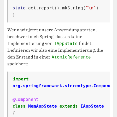
state
.
get
.
report
().
mkString
(
"\n"
)
}
Wenn wir jetzt unsere Anwendung starten,
beschwert sich Spring, dass es keine
Implementierung von
IAppState
findet.
Definieren wir also eine Implementierung, die
den Zustand in einer
AtomicReference
speichert:
import
org.springframework.stereotype.Component
@Component
class
MemAppState
extends
IAppState
{