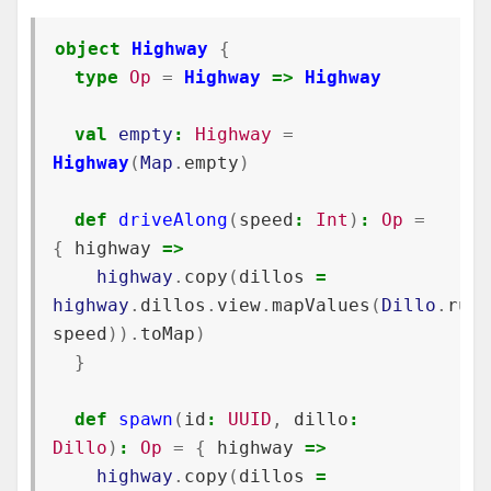
object
Highway
{
type
Op
=
Highway
=>
Highway
val
empty
:
Highway
=
Highway
(
Map
.
empty
)
def
driveAlong
(
speed
:
Int
)
:
Op
=
{
highway
=>
highway
.
copy
(
dillos
=
highway
.
dillos
.
view
.
mapValues
(
Dillo
.
runO
speed
)).
toMap
)
}
def
spawn
(
id
:
UUID
,
dillo
:
Dillo
)
:
Op
=
{
highway
=>
highway
.
copy
(
dillos
=