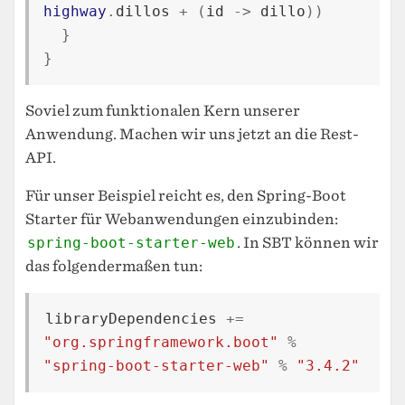
highway
.
dillos
+
(
id
->
dillo
))
}
}
Soviel zum funktionalen Kern unserer
Anwendung. Machen wir uns jetzt an die Rest-
API.
Für unser Beispiel reicht es, den Spring-Boot
Starter für Webanwendungen einzubinden:
spring-boot-starter-web
. In SBT können wir
das folgendermaßen tun:
libraryDependencies
+=
"org.springframework.boot"
%
"spring-boot-starter-web"
%
"3.4.2"