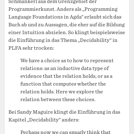
Schmankerl aus dem Grenzgebiet der
Programmierkunst. Anders als „Programming
Language Foundations in Agda“ erlaubt sich das
Buch ab und zu Aussagen, die eher auf die Bildung
einer Intuition abzielen. So klingt beispielsweise
die Einführung in das Thema „Decidability“ in
PLFA sehr trocken:
We have a choice as to how to represent
relations: as an inductive data type of
evidence that the relation holds, or as a
function that computes whether the
relation holds. Here we explore the
relation between these choices.
Bei Sandy Maguire klingt die Einführung in das
Kapitel „Decidability“ anders:
Perhaps now we can smugly think that