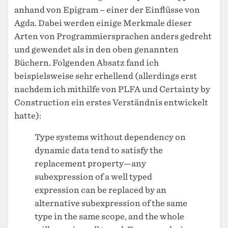
anhand von Epigram – einer der Einflüsse von
Agda. Dabei werden einige Merkmale dieser
Arten von Programmiersprachen anders gedreht
und gewendet als in den oben genannten
Büchern. Folgenden Absatz fand ich
beispielsweise sehr erhellend (allerdings erst
nachdem ich mithilfe von PLFA und Certainty by
Construction ein erstes Verständnis entwickelt
hatte):
Type systems without dependency on
dynamic data tend to satisfy the
replacement property—any
subexpression of a well typed
expression can be replaced by an
alternative subexpression of the same
type in the same scope, and the whole