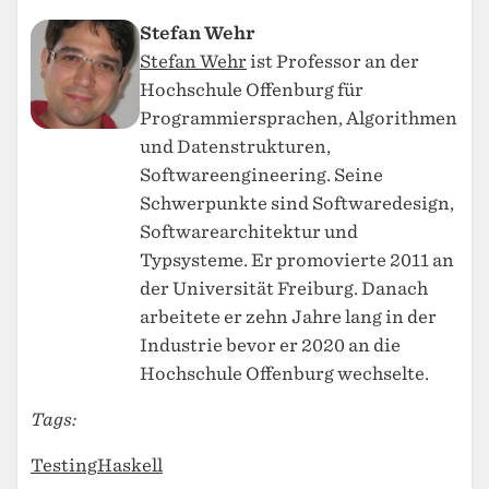
Stefan Wehr
Stefan Wehr
ist Professor an der
Hochschule Offenburg für
Programmiersprachen, Algorithmen
und Datenstrukturen,
Softwareengineering. Seine
Schwerpunkte sind Softwaredesign,
Softwarearchitektur und
Typsysteme. Er promovierte 2011 an
der Universität Freiburg. Danach
arbeitete er zehn Jahre lang in der
Industrie bevor er 2020 an die
Hochschule Offenburg wechselte.
Tags:
Testing
Haskell