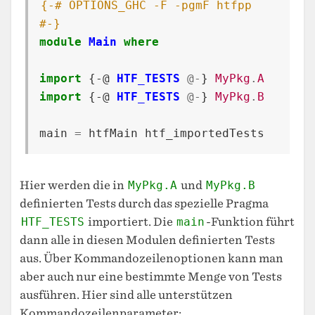
{-# OPTIONS_GHC -F -pgmF htfpp 
#-}
module
Main
where
import
{-@
HTF_TESTS
@-
}
MyPkg
.
A
import
{-@
HTF_TESTS
@-
}
MyPkg
.
B
main
=
htfMain
htf_importedTests
Hier werden die in
MyPkg.A
und
MyPkg.B
definierten Tests durch das spezielle Pragma
HTF_TESTS
importiert. Die
main
-Funktion führt
dann alle in diesen Modulen definierten Tests
aus. Über Kommandozeilenoptionen kann man
aber auch nur eine bestimmte Menge von Tests
ausführen. Hier sind alle unterstützen
Kommandozeilenparameter: