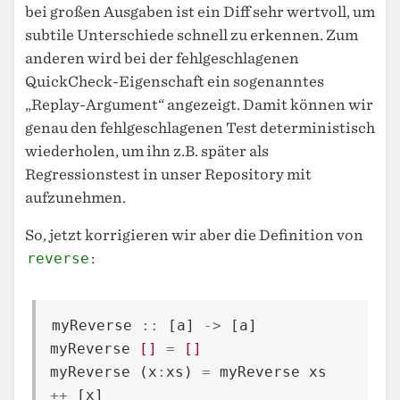
bei großen Ausgaben ist ein Diff sehr wertvoll, um
subtile Unterschiede schnell zu erkennen. Zum
anderen wird bei der fehlgeschlagenen
QuickCheck-Eigenschaft ein sogenanntes
„Replay-Argument“ angezeigt. Damit können wir
genau den fehlgeschlagenen Test deterministisch
wiederholen, um ihn z.B. später als
Regressionstest in unser Repository mit
aufzunehmen.
So, jetzt korrigieren wir aber die Definition von
reverse
:
myReverse
::
[
a
]
->
[
a
]
myReverse
[]
=
[]
myReverse
(
x
:
xs
)
=
myReverse
xs
++
[
x
]