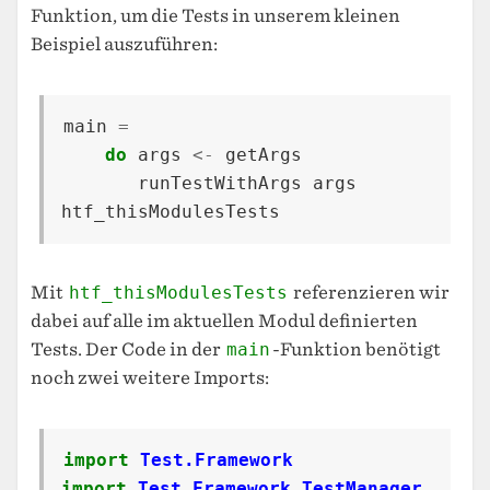
Funktion, um die Tests in unserem kleinen
Beispiel auszuführen:
main
=
do
args
<-
getArgs
runTestWithArgs
args
htf_thisModulesTests
Mit
htf_thisModulesTests
referenzieren wir
dabei auf alle im aktuellen Modul definierten
Tests. Der Code in der
main
-Funktion benötigt
noch zwei weitere Imports:
import
Test.Framework
import
Test.Framework.TestManager