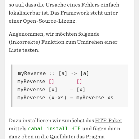
so auf, dass die Ursache eines Fehlers einfach
lokalisierbar ist. Das Framework steht unter
einer Open-Source-Lizenz.
Angenommen, wir möchten folgende
(inkorrekte) Funktion zum Umdrehen einer
Liste testen:
myReverse
::
[
a
]
->
[
a
]
myReverse
[]
=
[]
myReverse
[
x
]
=
[
x
]
myReverse
(
x
:
xs
)
=
myReverse
xs
Dazu installieren wir zunächst das
HTF-Paket
mittels
cabal install HTF
und fügen dann
ganz oben in die Quelldatei das Pragma