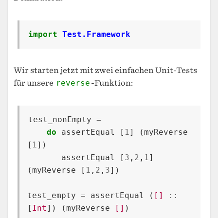
import
Test.Framework
Wir starten jetzt mit zwei einfachen Unit-Tests
für unsere
reverse
-Funktion:
test_nonEmpty
=
do
assertEqual
[
1
]
(
myReverse
[
1
])
assertEqual
[
3
,
2
,
1
]
(
myReverse
[
1
,
2
,
3
])
test_empty
=
assertEqual
(
[]
::
[
Int
])
(
myReverse
[]
)