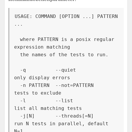
USAGE: COMMAND [OPTION ...] PATTERN 
...

  where PATTERN is a posix regular 
expression matching

  the names of the tests to run.

  -q          --quiet             
only display errors

  -n PATTERN  --not=PATTERN       
tests to exclude

  -l          --list              
list all matching tests

  -j[N]       --threads[=N]       
run N tests in parallel, default 
N=1
