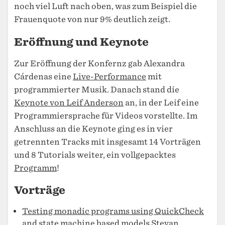
noch viel Luft nach oben, was zum Beispiel die
Frauenquote von nur 9% deutlich zeigt.
Eröffnung und Keynote
Zur Eröffnung der Konfernz gab Alexandra
Cárdenas eine
Live-Performance
mit
programmierter Musik. Danach stand die
Keynote von Leif Anderson
an, in der Leif eine
Programmiersprache für Videos vorstellte. Im
Anschluss an die Keynote ging es in vier
getrennten Tracks mit insgesamt 14 Vorträgen
und 8 Tutorials weiter, ein vollgepacktes
Programm
!
Vorträge
Testing monadic programs using QuickCheck
and state machine based models
Stevan