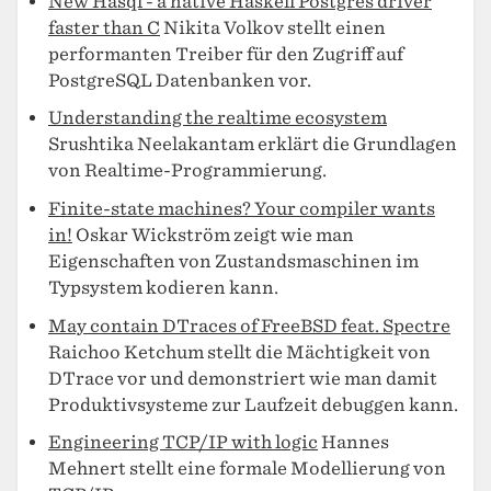
New Hasql - a native Haskell Postgres driver
faster than C
Nikita Volkov stellt einen
performanten Treiber für den Zugriff auf
PostgreSQL Datenbanken vor.
Understanding the realtime ecosystem
Srushtika Neelakantam erklärt die Grundlagen
von Realtime-Programmierung.
Finite-state machines? Your compiler wants
in!
Oskar Wickström zeigt wie man
Eigenschaften von Zustandsmaschinen im
Typsystem kodieren kann.
May contain DTraces of FreeBSD feat. Spectre
Raichoo Ketchum stellt die Mächtigkeit von
DTrace vor und demonstriert wie man damit
Produktivsysteme zur Laufzeit debuggen kann.
Engineering TCP/IP with logic
Hannes
Mehnert stellt eine formale Modellierung von