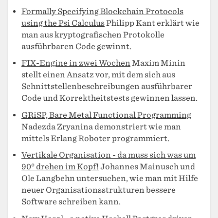
Formally Specifying Blockchain Protocols
using the Psi Calculus
Philipp Kant erklärt wie
man aus kryptografischen Protokolle
ausführbaren Code gewinnt.
FIX-Engine in zwei Wochen
Maxim Minin
stellt einen Ansatz vor, mit dem sich aus
Schnittstellenbeschreibungen ausführbarer
Code und Korrektheitstests gewinnen lassen.
GRiSP, Bare Metal Functional Programming
Nadezda Zryanina demonstriert wie man
mittels Erlang Roboter programmiert.
Vertikale Organisation - da muss sich was um
90° drehen im Kopf!
Johannes Mainusch und
Ole Langbehn untersuchen, wie man mit Hilfe
neuer Organisationsstrukturen bessere
Software schreiben kann.