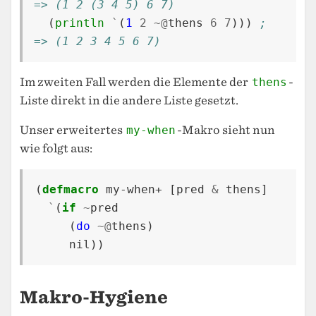
=> (1 2 (3 4 5) 6 7)
(
println
`
(
1
2
~@
thens
6
7
)))
; 
=> (1 2 3 4 5 6 7)
Im zweiten Fall werden die Elemente der
thens
-
Liste direkt in die andere Liste gesetzt.
Unser erweitertes
my-when
-Makro sieht nun
wie folgt aus:
(
defmacro
my-when+
[
pred
&
thens
]
`
(
if
~
pred
(
do
~@
thens
)
nil
))
Makro-Hygiene