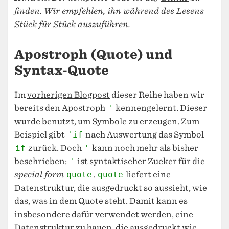
finden. Wir empfehlen, ihn während des Lesens
Stück für Stück auszuführen.
Apostroph (Quote) und
Syntax-Quote
Im
vorherigen Blogpost
dieser Reihe haben wir
bereits den Apostroph
'
kennengelernt. Dieser
wurde benutzt, um Symbole zu erzeugen. Zum
Beispiel gibt
'if
nach Auswertung das Symbol
if
zurück. Doch
'
kann noch mehr als bisher
beschrieben:
'
ist syntaktischer Zucker für die
special form
quote
.
quote
liefert eine
Datenstruktur, die ausgedruckt so aussieht, wie
das, was in dem Quote steht. Damit kann es
insbesondere dafür verwendet werden, eine
Datenstruktur zu bauen, die ausgedruckt wie