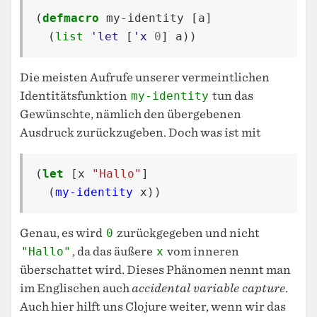
(
defmacro
my-identity
[
a
]
(
list
'let
[
'x
0
]
a
))
Die meisten Aufrufe unserer vermeintlichen
Identitätsfunktion
my-identity
tun das
Gewünschte, nämlich den übergebenen
Ausdruck zurückzugeben. Doch was ist mit
(
let
[
x
"Hallo"
]
(
my-identity
x
))
Genau, es wird
0
zurückgegeben und nicht
"Hallo"
, da das äußere
x
vom inneren
überschattet wird. Dieses Phänomen nennt man
im Englischen auch
accidental variable capture
.
Auch hier hilft uns Clojure weiter, wenn wir das