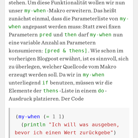
stehen. Um diese Funktionalität wollen wir nun
unser
my-when
-Makro erweitern. Das heißt
zunächst einmal, dass die Parameterliste von
my-
when
angepasst werden muss: Statt zwei fixen
Parametern
pred
und
then
darf
my-when
nun
eine variable Anzahl an Parametern
konsumieren:
[pred & thens]
. Wie schon im
vorherigen Blogpost erwähnt, ist es sinnvoll, sich
zu überlegen, welcher Quellcode vom Makro
erzeugt werden soll. Da wir in
my-when
unterliegend
if
benutzen, müssen wir die
Elemente der
thens
-Liste in einem
do
-
Ausdruck platzieren. Der Code
(
my-when
(
=
1
1
)
(
println
"Ich will was ausgeben, 
bevor ich einen Wert zurückgebe"
)