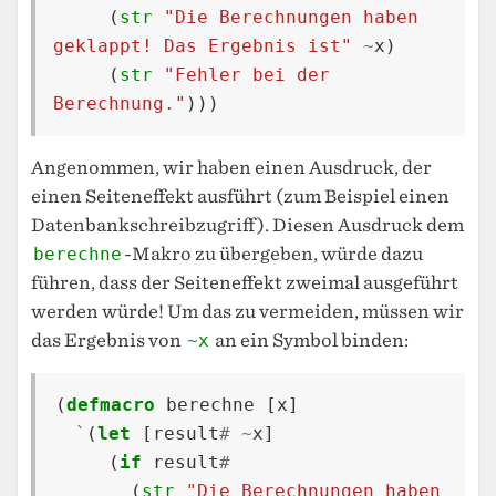
(
str
"Die Berechnungen haben 
geklappt! Das Ergebnis ist"
~
x
)
(
str
"Fehler bei der 
Berechnung."
)))
Angenommen, wir haben einen Ausdruck, der
einen Seiteneffekt ausführt (zum Beispiel einen
Datenbankschreibzugriff). Diesen Ausdruck dem
berechne
-Makro zu übergeben, würde dazu
führen, dass der Seiteneffekt zweimal ausgeführt
werden würde! Um das zu vermeiden, müssen wir
das Ergebnis von
~x
an ein Symbol binden:
(
defmacro
berechne
[
x
]
`
(
let
[
result
#
~
x
]
(
if
result
#
(
str
"Die Berechnungen haben 