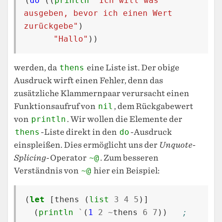
(
do
((
println
"Ich will was 
ausgeben, bevor ich einen Wert 
zurückgebe"
)
"Hallo"
))
werden, da
thens
eine Liste ist. Der obige
Ausdruck wirft einen Fehler, denn das
zusätzliche Klammernpaar verursacht einen
Funktionsaufruf von
nil
, dem Rückgabewert
von
println
. Wir wollen die Elemente der
thens
-Liste direkt in den
do
-Ausdruck
einspleißen. Dies ermöglicht uns der
Unquote-
Splicing
-Operator
~@
. Zum besseren
Verständnis von
~@
hier ein Beispiel:
(
let
[
thens
(
list
3
4
5
)]
(
println
`
(
1
2
~
thens
6
7
))
; 