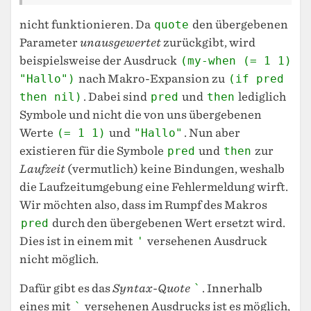
nicht funktionieren. Da
quote
den übergebenen
Parameter
unausgewertet
zurückgibt, wird
beispielsweise der Ausdruck
(my-when (= 1 1)
"Hallo")
nach Makro-Expansion zu
(if pred
then nil)
. Dabei sind
pred
und
then
lediglich
Symbole und nicht die von uns übergebenen
Werte
(= 1 1)
und
"Hallo"
. Nun aber
existieren für die Symbole
pred
und
then
zur
Laufzeit
(vermutlich) keine Bindungen, weshalb
die Laufzeitumgebung eine Fehlermeldung wirft.
Wir möchten also, dass im Rumpf des Makros
pred
durch den übergebenen Wert ersetzt wird.
Dies ist in einem mit
'
versehenen Ausdruck
nicht möglich.
Dafür gibt es das
Syntax-Quote
`
. Innerhalb
eines mit
`
versehenen Ausdrucks ist es möglich,