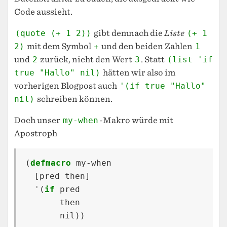
Code aussieht.
(quote (+ 1 2))
gibt demnach die
Liste
(+ 1
2)
mit dem Symbol
+
und den beiden Zahlen
1
und
2
zurück, nicht den Wert
3
. Statt
(list 'if
true "Hallo" nil)
hätten wir also im
vorherigen Blogpost auch
'(if true "Hallo"
nil)
schreiben können.
Doch unser
my-when
-Makro würde mit
Apostroph
(
defmacro
my-when
[
pred
then
]
'
(
if
pred
then
nil
))