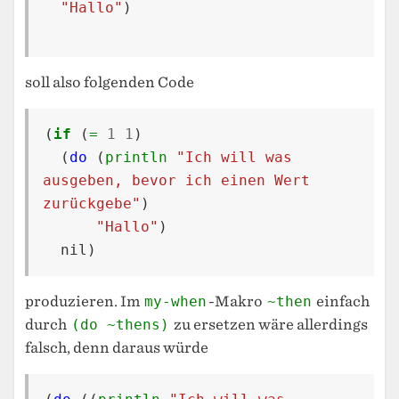
"Hallo"
)
soll also folgenden Code
(
if
(
=
1
1
)
(
do
(
println
"Ich will was 
ausgeben, bevor ich einen Wert 
zurückgebe"
)
"Hallo"
)
nil
)
produzieren. Im
my-when
-Makro
~then
einfach
durch
(do ~thens)
zu ersetzen wäre allerdings
falsch, denn daraus würde