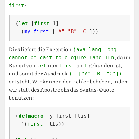
first
:
(
let
[
first
1
]
(
my-first
[
"A"
"B"
"C"
]))
Dies liefert die Exception
java.lang.Long
cannot be cast to clojure.lang.IFn
, da im
Rumpf von
let
nun
first
an
1
gebunden ist,
und somit der Ausdruck
(1 ["A" "B" "C"])
entsteht. Wir können den Fehler beheben, indem
wir statt des Apostrophs das Syntax-Quote
benutzen:
(
defmacro
my-first
[
lis
]
`
(
first
~
lis
))