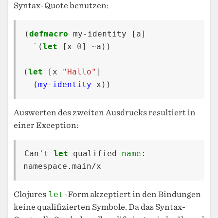
Syntax-Quote benutzen:
(
defmacro
my-identity
[
a
]
`
(
let
[
x
0
]
~
a
))
(
let
[
x
"Hallo"
]
(
my-identity
x
))
Auswerten des zweiten Ausdrucks resultiert in
einer Exception:
Can
't
let
qualified
name
:
namespace.main/x
Clojures
let
-Form akzeptiert in den Bindungen
keine qualifizierten Symbole. Da das Syntax-