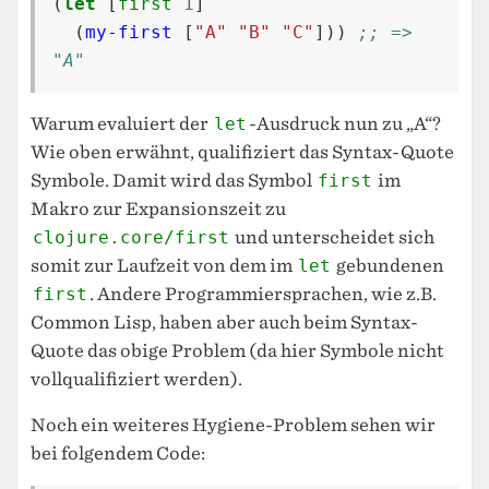
(
let
[
first
1
]
(
my-first
[
"A"
"B"
"C"
]))
;; => 
"A"
Warum evaluiert der
let
-Ausdruck nun zu „A“?
Wie oben erwähnt, qualifiziert das Syntax-Quote
Symbole. Damit wird das Symbol
first
im
Makro zur Expansionszeit zu
clojure.core/first
und unterscheidet sich
somit zur Laufzeit von dem im
let
gebundenen
first
. Andere Programmiersprachen, wie z.B.
Common Lisp, haben aber auch beim Syntax-
Quote das obige Problem (da hier Symbole nicht
vollqualifiziert werden).
Noch ein weiteres Hygiene-Problem sehen wir
bei folgendem Code: