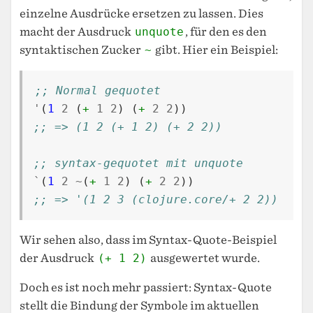
einzelne Ausdrücke ersetzen zu lassen. Dies
macht der Ausdruck
unquote
, für den es den
syntaktischen Zucker
~
gibt. Hier ein Beispiel:
;; Normal gequotet
'
(
1
2
(
+
1
2
)
(
+
2
2
))
;; => (1 2 (+ 1 2) (+ 2 2))
;; syntax-gequotet mit unquote
`
(
1
2
~
(
+
1
2
)
(
+
2
2
))
;; => '(1 2 3 (clojure.core/+ 2 2))
Wir sehen also, dass im Syntax-Quote-Beispiel
der Ausdruck
(+ 1 2)
ausgewertet wurde.
Doch es ist noch mehr passiert: Syntax-Quote
stellt die Bindung der Symbole im aktuellen