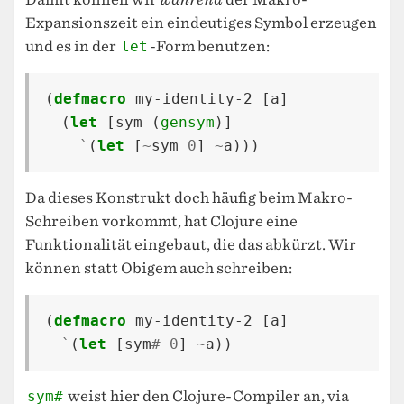
Expansionszeit ein eindeutiges Symbol erzeugen
und es in der
let
-Form benutzen:
(
defmacro
my-identity-2
[
a
]
(
let
[
sym
(
gensym
)]
`
(
let
[
~
sym
0
]
~
a
)))
Da dieses Konstrukt doch häufig beim Makro-
Schreiben vorkommt, hat Clojure eine
Funktionalität eingebaut, die das abkürzt. Wir
können statt Obigem auch schreiben:
(
defmacro
my-identity-2
[
a
]
`
(
let
[
sym
#
0
]
~
a
))
sym#
weist hier den Clojure-Compiler an, via