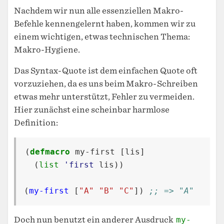
Nachdem wir nun alle essenziellen Makro-
Befehle kennengelernt haben, kommen wir zu
einem wichtigen, etwas technischen Thema:
Makro-Hygiene.
Das Syntax-Quote ist dem einfachen Quote oft
vorzuziehen, da es uns beim Makro-Schreiben
etwas mehr unterstützt, Fehler zu vermeiden.
Hier zunächst eine scheinbar harmlose
Definition:
(
defmacro
my-first
[
lis
]
(
list
'first
lis
))
(
my-first
[
"A"
"B"
"C"
])
;; => "A"
Doch nun benutzt ein anderer Ausdruck
my-