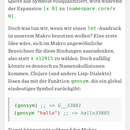
Quote alle Symbole vollqualifiziert, wird während
der Expansion
[x 0]
zu
[namespace.core/x
0]
.
Doch was tun wir, wenn wir einen
let
-Ausdruck
in unserem Makro benutzen wollen? Eine erste
Idee wäre, sich im Makro ungewöhnliche
Bezeichner für diese Bindungen auszudenken,
also statt
x
x12915
zu wählen. Doch zufällig
könnte es dennoch zu Namenskollisionen
kommen. Clojure (und andere Lisp-Dialekte)
lösen das mit der Funktion
gensym
, die ein global
eindeutiges Symbol zurückgibt:
(
gensym
)
;; => G__33881
(
gensym
"hallo"
)
;; => hallo33885
Damit können wir
während
der Makro-