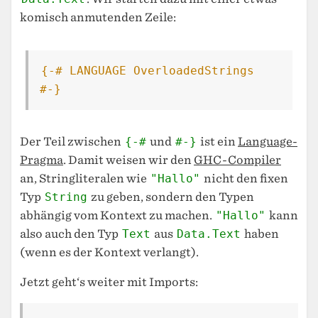
komisch anmutenden Zeile:
{-# LANGUAGE OverloadedStrings 
#-}
Der Teil zwischen
{-#
und
#-}
ist ein
Language-
Pragma
. Damit weisen wir den
GHC-Compiler
an, Stringliteralen wie
"Hallo"
nicht den fixen
Typ
String
zu geben, sondern den Typen
abhängig vom Kontext zu machen.
"Hallo"
kann
also auch den Typ
Text
aus
Data.Text
haben
(wenn es der Kontext verlangt).
Jetzt geht‘s weiter mit Imports: