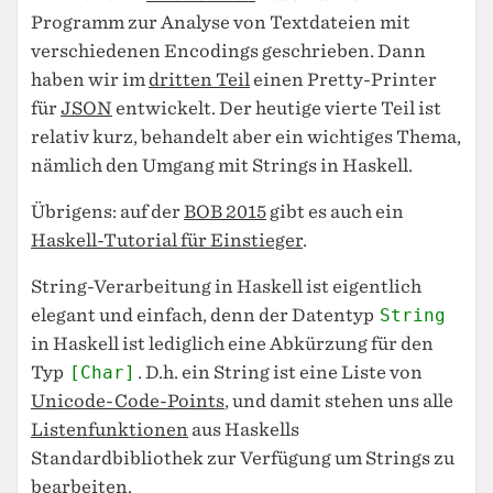
Programm zur Analyse von Textdateien mit
verschiedenen Encodings geschrieben. Dann
haben wir im
dritten Teil
einen Pretty-Printer
für
JSON
entwickelt. Der heutige vierte Teil ist
relativ kurz, behandelt aber ein wichtiges Thema,
nämlich den Umgang mit Strings in Haskell.
Übrigens: auf der
BOB 2015
gibt es auch ein
Haskell-Tutorial für Einstieger
.
String-Verarbeitung in Haskell ist eigentlich
elegant und einfach, denn der Datentyp
String
in Haskell ist lediglich eine Abkürzung für den
Typ
[Char]
. D.h. ein String ist eine Liste von
Unicode-Code-Points
, und damit stehen uns alle
Listenfunktionen
aus Haskells
Standardbibliothek zur Verfügung um Strings zu
bearbeiten.