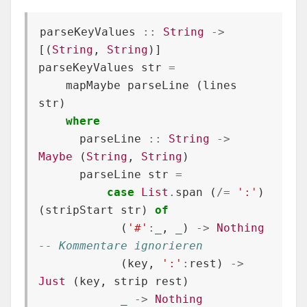
parseKeyValues
::
String
->
[(
String
,
String
)]
parseKeyValues
str
=
mapMaybe
parseLine
(
lines
str
)
where
parseLine
::
String
->
Maybe
(
String
,
String
)
parseLine
str
=
case
List
.
span
(
/=
':'
)
(
stripStart
str
)
of
(
'#'
:
_
,
_
)
->
Nothing
-- Kommentare ignorieren
(
key
,
':'
:
rest
)
->
Just
(
key
,
strip
rest
)
_
->
Nothing