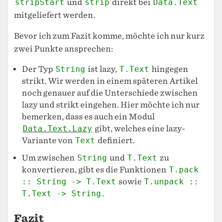
stripStart
und
strip
direkt bei
Data.Text
mitgeliefert werden.
Bevor ich zum Fazit komme, möchte ich nur kurz
zwei Punkte ansprechen:
Der Typ
String
ist lazy,
T.Text
hingegen
strikt. Wir werden in einem späteren Artikel
noch genauer auf die Unterschiede zwischen
lazy und strikt eingehen. Hier möchte ich nur
bemerken, dass es auch ein Modul
Data.Text.Lazy
gibt, welches eine lazy-
Variante von
Text
definiert.
Um zwischen
String
und
T.Text
zu
konvertieren, gibt es die Funktionen
T.pack
:: String -> T.Text
sowie
T.unpack ::
T.Text -> String
.
Fazit