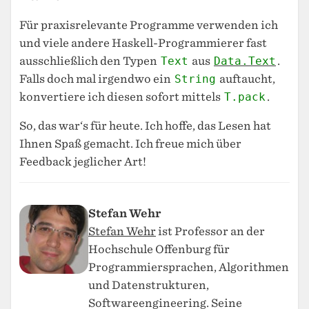
Für praxisrelevante Programme verwenden ich
und viele andere Haskell-Programmierer fast
ausschließlich den Typen
Text
aus
Data.Text
.
Falls doch mal irgendwo ein
String
auftaucht,
konvertiere ich diesen sofort mittels
T.pack
.
So, das war‘s für heute. Ich hoffe, das Lesen hat
Ihnen Spaß gemacht. Ich freue mich über
Feedback jeglicher Art!
Stefan Wehr
Stefan Wehr
ist Professor an der
Hochschule Offenburg für
Programmiersprachen, Algorithmen
und Datenstrukturen,
Softwareengineering. Seine