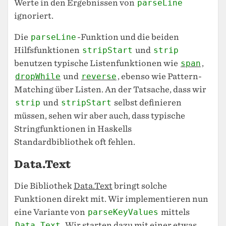
Werte in den Ergebnissen von
parseLine
ignoriert.
Die
parseLine
-Funktion und die beiden
Hilfsfunktionen
stripStart
und
strip
benutzen typische Listenfunktionen wie
span
,
dropWhile
und
reverse
, ebenso wie Pattern-
Matching über Listen. An der Tatsache, dass wir
strip
und
stripStart
selbst definieren
müssen, sehen wir aber auch, dass typische
Stringfunktionen in Haskells
Standardbibliothek oft fehlen.
Data.Text
Die Bibliothek
Data.Text
bringt solche
Funktionen direkt mit. Wir implementieren nun
eine Variante von
parseKeyValues
mittels
Data.Text
. Wir starten dazu mit einer etwas