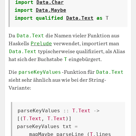
import
Data.Char
import
Data.Maybe
import
qualified
Data.Text
as
T
Da
Data.Text
die Namen vieler Funktion aus
Haskells
Prelude
verwendet, importiert man
Data.Text
typischerweise qualifiziert, als Alias
hat sich der Buchstabe
T
eingebürgert.
Die
parseKeyValues
-Funktion für
Data.Text
sieht sehr ähnlich aus wie bei der String-
Variante:
parseKeyValues
::
T
.
Text
->
[(
T
.
Text
,
T
.
Text
)]
parseKeyValues
txt
=
mapMaybe
parseLine
(
T
.
lines