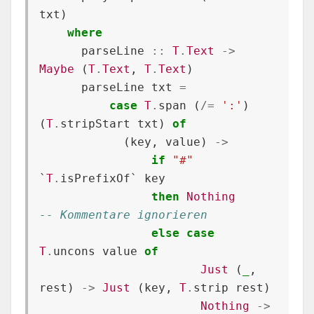
txt
)
where
parseLine
::
T
.
Text
->
Maybe
(
T
.
Text
,
T
.
Text
)
parseLine
txt
=
case
T
.
span
(
/=
':'
)
(
T
.
stripStart
txt
)
of
(
key
,
value
)
->
if
"#"
`
T
.
isPrefixOf
`
key
then
Nothing
-- Kommentare ignorieren
else
case
T
.
uncons
value
of
Just
(
_
,
rest
)
->
Just
(
key
,
T
.
strip
rest
)
Nothing
->