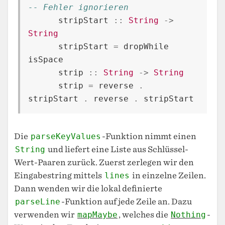
-- Fehler ignorieren
stripStart
::
String
->
String
stripStart
=
dropWhile
isSpace
strip
::
String
->
String
strip
=
reverse
.
stripStart
.
reverse
.
stripStart
Die
parseKeyValues
-Funktion nimmt einen
String
und liefert eine Liste aus Schlüssel-
Wert-Paaren zurück. Zuerst zerlegen wir den
Eingabestring mittels
lines
in einzelne Zeilen.
Dann wenden wir die lokal definierte
parseLine
-Funktion auf jede Zeile an. Dazu
verwenden wir
mapMaybe
, welches die
Nothing
-